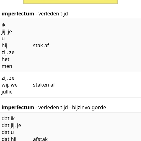
imperfectum
- verleden tijd
ik
jij, je
u
hij
stak af
zij, ze
het
men
zij, ze
wij, we
staken af
jullie
imperfectum
- verleden tijd - bijzinvolgorde
dat ik
dat jij, je
dat u
dat hij
afstak