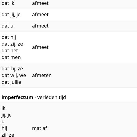
dat ik
afmeet
dat jij, je
afmeet
dat u
afmeet
dat hij
dat zij, ze
afmeet
dat het
dat men
dat zij, ze
dat wij, we
afmeten
dat jullie
imperfectum
- verleden tijd
ik
jij, je
u
hij
mat af
zij, ze