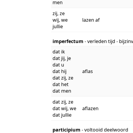
men
zij, ze
wij, we
lazen af
jullie
imperfectum
- verleden tijd - bijzi
dat ik
dat jij, je
dat u
dat hij
aflas
dat zij, ze
dat het
dat men
dat zij, ze
dat wij, we
aflazen
dat jullie
participium
- voltooid deelwoord