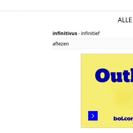
ALL
infinitivus
- infinitief
aflezen