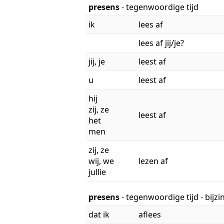
presens
- tegenwoordige tijd
ik
lees af
lees af jij/je?
jij, je
leest af
u
leest af
hij
zij, ze
leest af
het
men
zij, ze
wij, we
lezen af
jullie
presens
- tegenwoordige tijd - bijz
dat ik
aflees