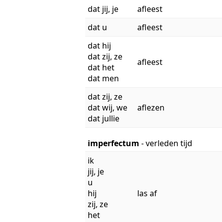
dat jij, je
afleest
dat u
afleest
dat hij
dat zij, ze
afleest
dat het
dat men
dat zij, ze
dat wij, we
aflezen
dat jullie
imperfectum
- verleden tijd
ik
jij, je
u
hij
las af
zij, ze
het