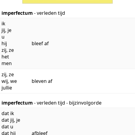
imperfectum
- verleden tijd
ik
jij, je
u
hij
bleef af
zij, ze
het
men
zij, ze
wij, we
bleven af
jullie
imperfectum
- verleden tijd - bijzinvolgorde
dat ik
dat jij, je
dat u
dat hij
afbleef