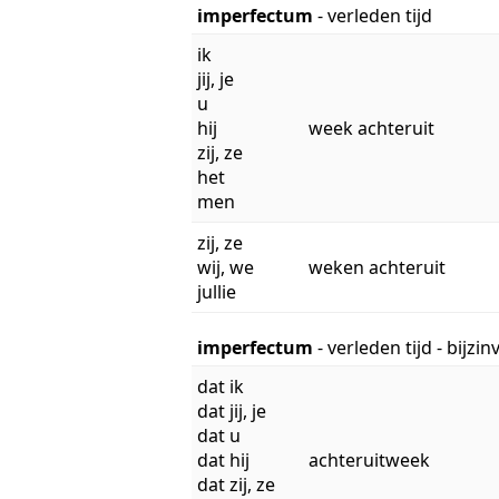
imperfectum
- verleden tijd
ik
jij, je
u
hij
week achteruit
zij, ze
het
men
zij, ze
wij, we
weken achteruit
jullie
imperfectum
- verleden tijd - bijzi
dat ik
dat jij, je
dat u
dat hij
achteruitweek
dat zij, ze