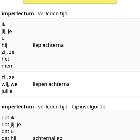
imperfectum
- verleden tijd
ik
jij, je
u
hij
liep achterna
zij, ze
het
men
zij, ze
wij, we
liepen achterna
jullie
imperfectum
- verleden tijd - bijzinvolgorde
dat ik
dat jij, je
dat u
dat hij
achternaliep