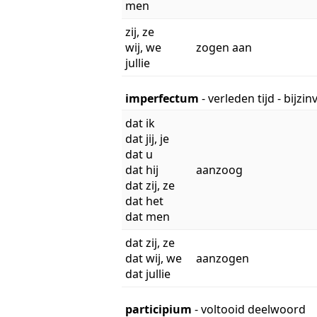
men
zij, ze
wij, we
zogen aan
jullie
imperfectum
- verleden tijd - bijzi
dat ik
dat jij, je
dat u
dat hij
aanzoog
dat zij, ze
dat het
dat men
dat zij, ze
dat wij, we
aanzogen
dat jullie
participium
- voltooid deelwoord