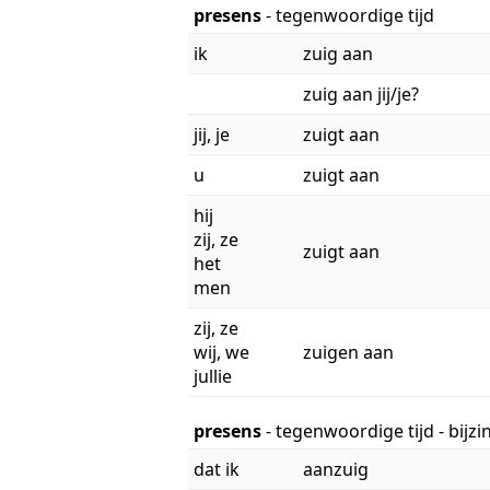
presens
- tegenwoordige tijd
ik
zuig aan
zuig aan jij/je?
jij, je
zuigt aan
u
zuigt aan
hij
zij, ze
zuigt aan
het
men
zij, ze
wij, we
zuigen aan
jullie
presens
- tegenwoordige tijd - bijz
dat ik
aanzuig